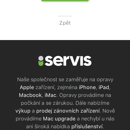
Zpět
Naše společnost se zaměřuje na opravy
Apple
zařízení, zejména
iPhone
,
iPad
,
Macbook
,
iMac
. Opravy provádíme na
počkání a se zárukou. Dále nabízíme
výkup
a
prodej zánovních zařízení
. Nově
provádíme
Mac upgrade
a nechybí u nás
ani široká nabídka
příslušenství
.