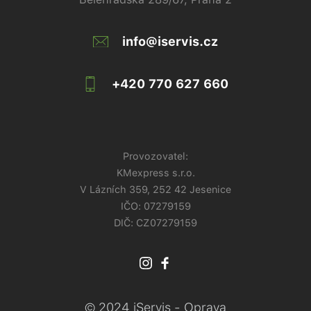
info@iservis.cz
+420 770 627 660
Provozovatel:
KMexpress s.r.o.
V Lázních 359, 252 42 Jesenice
IČO:
07279159
DIČ: CZ07279159
© 2024 iServis - Oprava