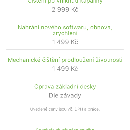
Čištění po vniknutí kapaliny
2 999 Kč
Nahrání nového softwaru, obnova,
zrychlení
1 499 Kč
Mechanické čištění prodloužení životnosti
1 499 Kč
Oprava základní desky
Dle závady
Uvedené ceny jsou vč. DPH a práce.
Co takhle zkusit něco nového