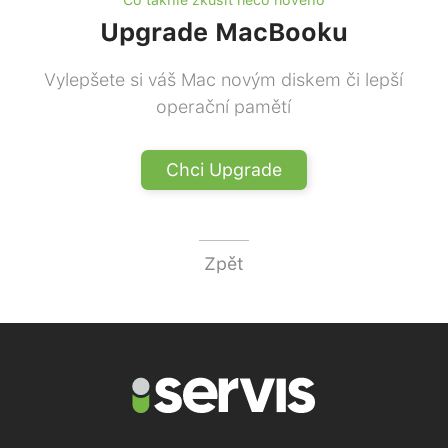
Upgrade MacBooku
Vylepšete si váš Mac novým diskem či lepší
operační pamětí
Chci Upgrade
Zpět