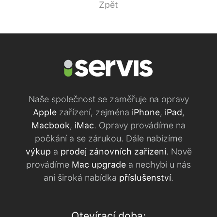
Zpět
Naše společnost se zaměřuje na opravy
Apple
zařízení, zejména
iPhone
,
iPad
,
Macbook
,
iMac
. Opravy provádíme na
počkání a se zárukou. Dále nabízíme
výkup
a
prodej zánovních zařízení
. Nově
provádíme
Mac upgrade
a nechybí u nás
ani široká nabídka
příslušenství
.
Otevírací doba: