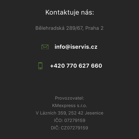
Kontaktuje nás:
Bělehradská 289/67, Praha 2
info@iservis.cz
+420 770 627 660
Provozovatel:
KMexpress s.r.o.
V Lázních 359, 252 42 Jesenice
IČO:
07279159
DIČ: CZ07279159