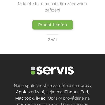
Mrkněte také na nabídku zánovních
zařízení
Prodat telefon
Zpět
Naše společnost se zaměřuje na opravy
Apple
zařízení, zejména
iPhone
,
iPad
,
Macbook
,
iMac
. Opravy provádíme na
počkání a se zárukou. Dále nabízíme