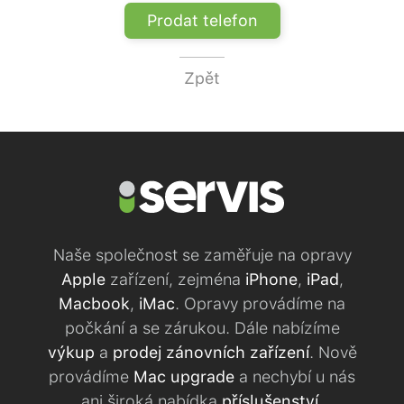
Prodat telefon
Zpět
Naše společnost se zaměřuje na opravy
Apple
zařízení, zejména
iPhone
,
iPad
,
Macbook
,
iMac
. Opravy provádíme na
počkání a se zárukou. Dále nabízíme
výkup
a
prodej zánovních zařízení
. Nově
provádíme
Mac upgrade
a nechybí u nás
ani široká nabídka
příslušenství
.