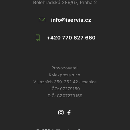
Bělehradská 289/67, Praha 2
info@iservis.cz
+420 770 627 660
Provozovatel:
KMexpress s.r.o.
V Lázních 359, 252 42 Jesenice
IČO:
07279159
DIČ: CZ07279159