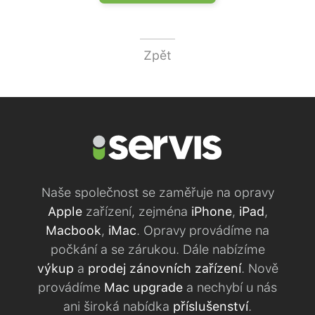
Zpět
Naše společnost se zaměřuje na opravy
Apple
zařízení, zejména
iPhone
,
iPad
,
Macbook
,
iMac
. Opravy provádíme na
počkání a se zárukou. Dále nabízíme
výkup
a
prodej zánovních zařízení
. Nově
provádíme
Mac upgrade
a nechybí u nás
ani široká nabídka
příslušenství
.