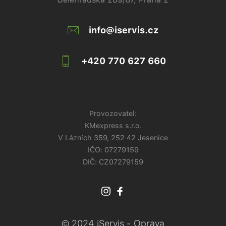
info@iservis.cz
+420 770 627 660
Provozovatel:
KMexpress s.r.o.
V Lázních 359, 252 42 Jesenice
IČO:
07279159
DIČ: CZ07279159
© 2024 iServis - Oprava