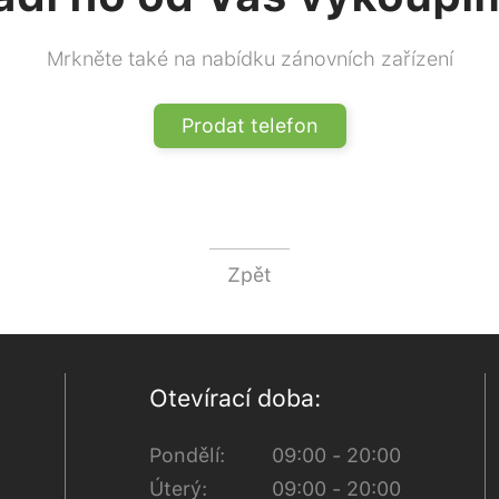
Mrkněte také na nabídku zánovních zařízení
Prodat telefon
Zpět
Otevírací doba:
Pondělí:
09:00 - 20:00
Úterý:
09:00 - 20:00