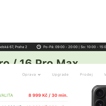
adská 67, Praha 2
Po-Pá: 09:00 - 20:00 | So: 10:00 - 15:
ro / 16 Pro Max
Oprav
anné sklo
Oprava
Upgrade
Prodej
VALITA
8 999 Kč / 30 min.