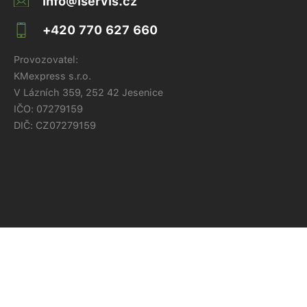
info@iservis.cz
+420 770 627 660
Provozovatel:
KMexpress s.r.o.
V Lázních 359, 252 42 Jesenice
IČO:
07279159
DIČ: CZ07279159