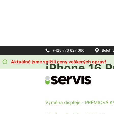
+420 770 627 660
Bělehr
Aktuálně jsme snížili ceny veškerých oprav!
iPhone 16 P
Ke každé opravě sleva na ochr
Výměna displeje - PRÉMIOVÁ K