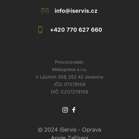
info@iservis.cz
+420 770 627 660
Provozovatel:
KMexpress s.r.o.
V Lázních 359, 252 42 Jesenice
IČO:
07279159
DIČ: CZ07279159
© 2024 iServis - Oprava
Apple Zařízení