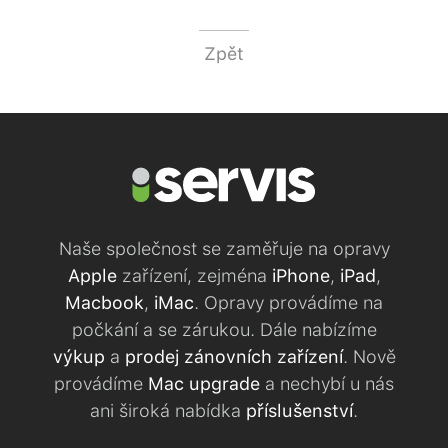
Zpět
Naše společnost se zaměřuje na opravy
Apple
zařízení, zejména
iPhone
,
iPad
,
Macbook
,
iMac
. Opravy provádíme na
počkání a se zárukou. Dále nabízíme
výkup
a
prodej zánovních zařízení
. Nově
provádíme
Mac upgrade
a nechybí u nás
ani široká nabídka
příslušenství
.