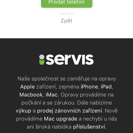
Prodat telefon
Zpět
Naše společnost se zaměřuje na opravy
Apple
zařízení, zejména
iPhone
,
iPad
,
Macbook
,
iMac
. Opravy provádíme na
počkání a se zárukou. Dále nabízíme
výkup
a
prodej zánovních zařízení
. Nově
provádíme
Mac upgrade
a nechybí u nás
ani široká nabídka
příslušenství
.