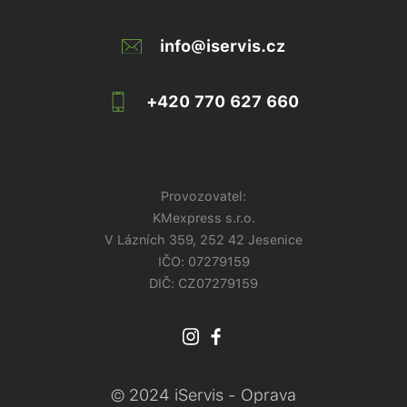
info@iservis.cz
+420 770 627 660
Provozovatel:
KMexpress s.r.o.
V Lázních 359, 252 42 Jesenice
IČO:
07279159
DIČ: CZ07279159
© 2024 iServis - Oprava