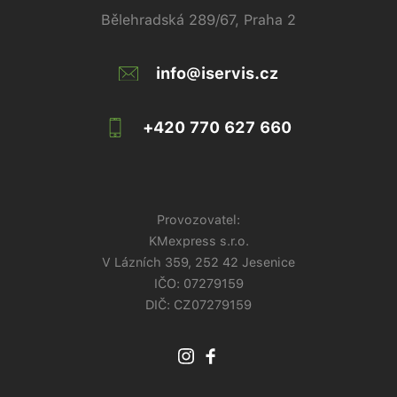
Bělehradská 289/67, Praha 2
info@iservis.cz
+420 770 627 660
Provozovatel:
KMexpress s.r.o.
V Lázních 359, 252 42 Jesenice
IČO:
07279159
DIČ: CZ07279159